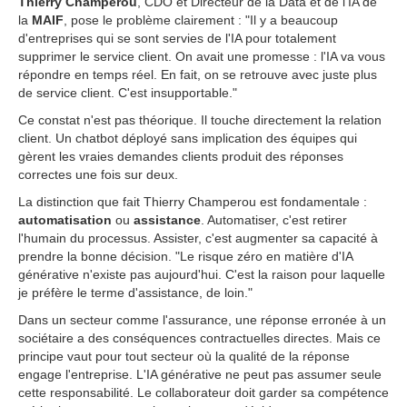
Thierry Champerou
, CDO et Directeur de la Data et de l'IA de
la
MAIF
, pose le problème clairement : "Il y a beaucoup
d'entreprises qui se sont servies de l'IA pour totalement
supprimer le service client. On avait une promesse : l'IA va vous
répondre en temps réel. En fait, on se retrouve avec juste plus
de service client. C'est insupportable."
Ce constat n'est pas théorique. Il touche directement la relation
client. Un chatbot déployé sans implication des équipes qui
gèrent les vraies demandes clients produit des réponses
correctes une fois sur deux.
La distinction que fait Thierry Champerou est fondamentale :
automatisation
ou
assistance
. Automatiser, c'est retirer
l'humain du processus. Assister, c'est augmenter sa capacité à
prendre la bonne décision. "Le risque zéro en matière d'IA
générative n'existe pas aujourd'hui. C'est la raison pour laquelle
je préfère le terme d'assistance, de loin."
Dans un secteur comme l'assurance, une réponse erronée à un
sociétaire a des conséquences contractuelles directes. Mais ce
principe vaut pour tout secteur où la qualité de la réponse
engage l'entreprise. L'IA générative ne peut pas assumer seule
cette responsabilité. Le collaborateur doit garder sa compétence