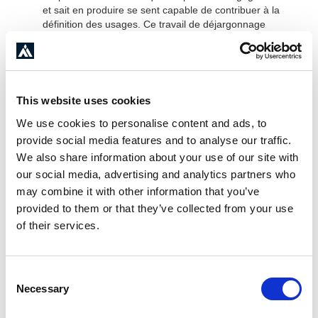
et sait en produire se sent capable de contribuer à la
définition des usages. Ce travail de déjargonnage
débloque plus de valeur que n'importe quelle formation
technique.
Travailler côte à côte, pas en mode cahier des
charges.
Les solutions IA se construisent en observant le
métier dans son quotidien réel, pas en rédigeant des
This website uses cookies
spécifications fonctionnelles au siège.
We use cookies to personalise content and ads, to
Assurer un "maintien en conditions intelligentes".
Par analogie avec le maintien en conditions
provide social media features and to analyse our traffic.
opérationnelles des systèmes informatiques, les modèles
We also share information about your use of our site with
IA doivent être monitorés en continu pour détecter les
our social media, advertising and analytics partners who
dérives, ajuster les usages et intégrer les évolutions des
may combine it with other information that you’ve
modèles externes, qui évoluent "à un rythme qu'on a du
provided to them or that they’ve collected from your use
mal à suivre."
of their services.
Quels résultats obtenir
quand les équipes sont
Consent
impliquées dès le départ ?
Necessary
Selection