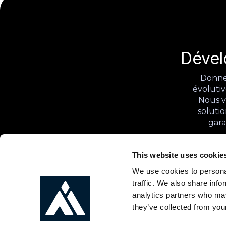
Dével
Donnez
évolutiv
Nous v
solutio
gara
This website uses cookie
Nous sommes AI Partners
We use cookies to personal
traffic. We also share info
AI Academy
Blog
analytics partners who may
AI First Organization
Podcasts
AI Factory
Ils parlent de nous
they’ve collected from your
Etudes de cas
Livres blancs