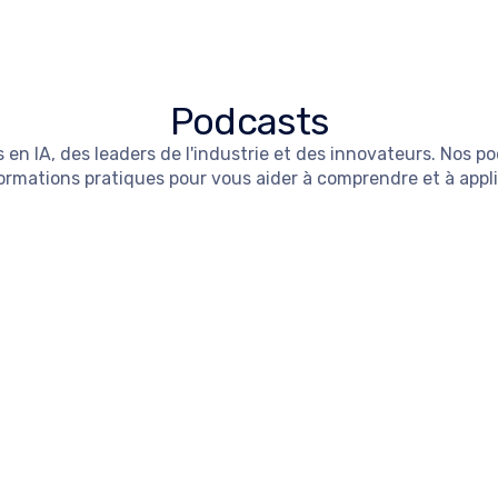
Podcasts
n IA, des leaders de l'industrie et des innovateurs. Nos po
mations pratiques pour vous aider à comprendre et à appliqu
la MAIF place l’humain au cœur de sa t
evons Thierry Champéroux, CDO & Directeur Data IA de MAIF, pour décr