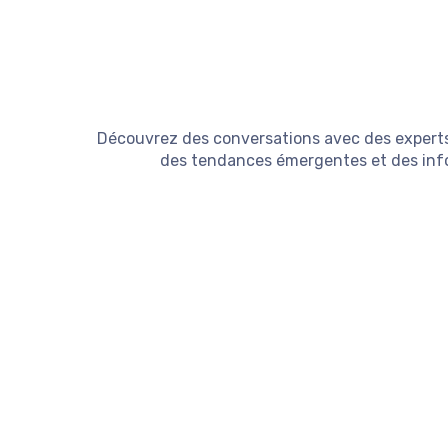
Découvrez des conversations avec des experts e
des tendances émergentes et des infor
AI Corner E20 | Comment 
Tue Jun 30 2026
Dans ce nouvel épisode d’AI Corner, nous rec
🎧 Listen Episode