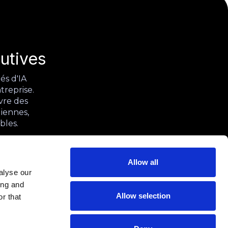
utives
és d'IA
treprise.
vre des
diennes,
bles.
Allow all
alyse our
ing and
Allow selection
r that
Équipe
Contact
Politique de confidentialité