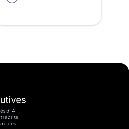
utives
és d'IA
treprise.
vre des