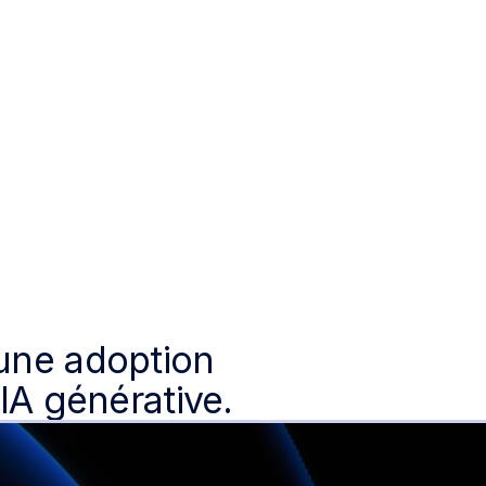
atique sur la création
 de prompts et créer des cas
écriture ou des outils
 une adoption
’IA générative.