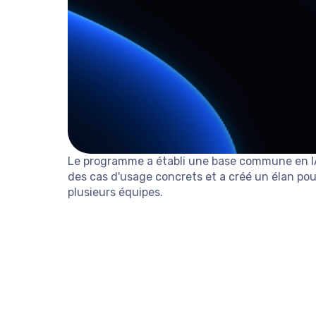
Le programme a établi une base commune en IA
des cas d'usage concrets et a créé un élan p
plusieurs équipes.