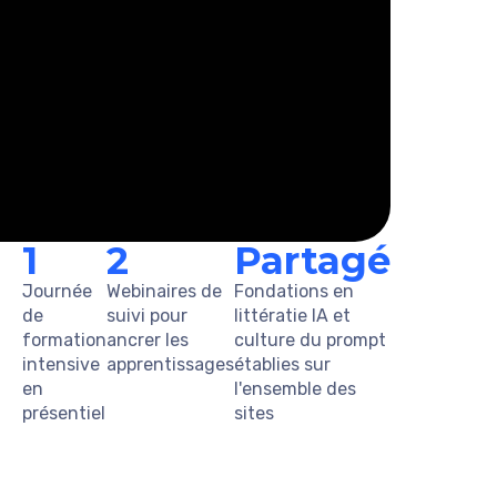
1
2
Partagé
Journée
Webinaires de
Fondations en
de
suivi pour
littératie IA et
formation
ancrer les
culture du prompt
intensive
apprentissages
établies sur
en
l'ensemble des
présentiel
sites