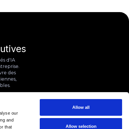
utives
és d'IA
treprise.
vre des
diennes,
bles.
Allow all
alyse our
ing and
Allow selection
r that