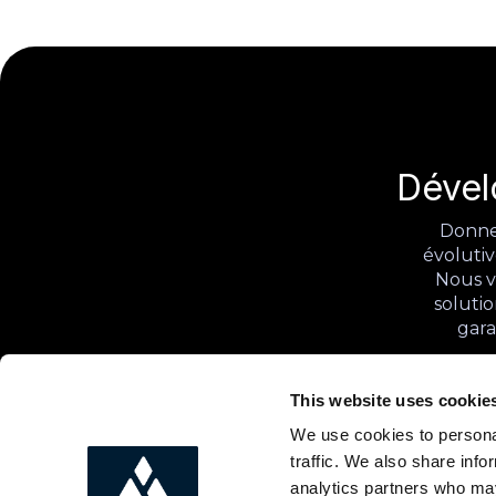
Dével
Donnez
évolutiv
Nous v
solutio
gara
This website uses cookie
Nous sommes AI Partners
We use cookies to personal
traffic. We also share info
AI Academy
Blog
analytics partners who may
AI First Organization
Podcasts