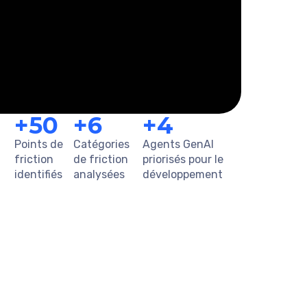
+50
+6
+4
Points de
Catégories
Agents GenAI
friction
de friction
priorisés pour le
identifiés
analysées
développement